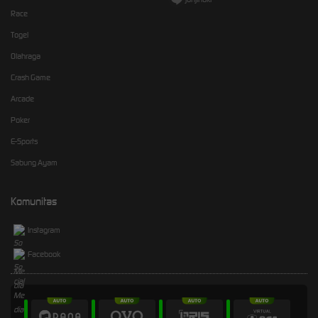
Race
Togel
Olahraga
Crash Game
Arcade
Poker
E-Sports
Sabung Ayam
Komunitas
Instagram
Facebook