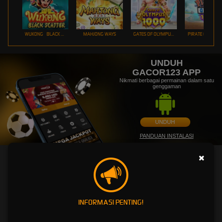
WUKONG - BLACK SCATTER
MAHJONG WAYS
GATES OF OLYMPUS 1000
PIRATE QUEST 1
UNDUH
GACOR123 APP
Nikmati berbagai permainan dalam satu
genggaman
UNDUH
PANDUAN INSTALASI
×
GACOR123: Agen Slot Gacor Terpercaya Link APK Slot
Online Jackpot Gampang Menang
GACOR123: Agen Slot Gacor
INFORMASI PENTING!