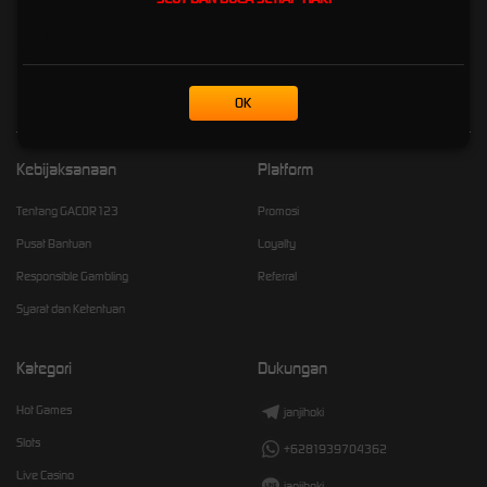
nya. Juga beragam pilihan slot bet 50 100 200 400 perak dengan bet kecil. Di gacor123
juga menyediakan event slot maxwin dan sbobet mix parlay di grup facebook setap
harinya berhadiah ratusan juta rupiah. Temukan link slot gacor123 yang asli di GOOGLE.
Akses permainan judi slot online terbaik hanya melalui APK SLOT GACOR123.
OK
Kebijaksanaan
Platform
Tentang GACOR123
Promosi
Pusat Bantuan
Loyalty
Responsible Gambling
Referral
Syarat dan Ketentuan
Kategori
Dukungan
Hot Games
janjihoki
Slots
+6281939704362
Live Casino
janjihoki