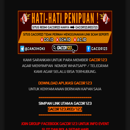
Terpercaya Link APK Slot
Online Jackpot Gampang
Menang
GACOR123 adalah pilihan terpercaya tempat bermain slot online resmi dan hadir sebagai
jawaban bagi para pecinta permainan slot gacor gampang menang yang mencari
kesenangan juga keuntungan maksimal dengan permainan yang adil dan aman. Berbekal
platfom cangggih dan server game Nexus Engine terbaik di Indonesia saat ini akan
memberikan pengalaman bermain yang lebih seru dan menantang. Gacor123 sebagai
KAMI SARANKAN UNTUK PARA MEMBER
GACOR123
agen slot gacor yang menjamin permainan fairplay dengan fitur slot anti rungkad serta
AGAR MENYIMPAN NOMOR WHATSAPP / TELEGRAM
server permainan yang stabil dan handal. Hal ini menjamin semua member akan
KAMI AGAR SELALU BISA TERHUBUNG.
mendapatkan peluang menang bermain slot jackpotyang sama. Anda bisa download
secara gratis dan memilih berbagai permainan melalui apk slot gacor123 mengkhawatirkan
DOWNLOAD APLIKASI
GACOR123
gangguan.
UNTUK KENYAMANAN BERMAIN KAPAN SAJA
GACOR123 berkomitmen untuk terus melanjutkan trend positif sebagai pelopor "Situs Slot
==========================
Online Terpercaya No.1 di Indonesia". Beragam testimoni kepuasan para member yang
SIMPAN LINK UTAMA GACOR123
sudah bergabung sejak tahun 2019 lalu, membuktikan keaslian situs GACOR123 sebagai
GACOR123.RED/123
penyedia permainan slot modal receh terbaik dengan minimal deposit 1k,2k, depo 5k atau
==========================
5000 rupiah. Kami selalu mengedepankan kenyamanan dan kepuasan para member
JOIN GROUP FACEBOOK GACOR123 UNTUK INFO EVENT
dengan memberikan beragam slot bonus new member dan slot gratis saldo setiap minggu
SLOT DAN BOLA SETIAP HARI