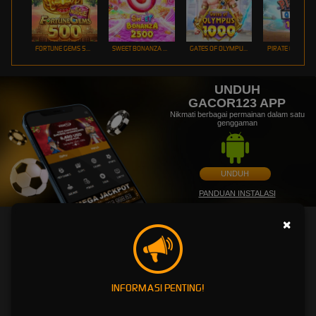
FORTUNE GEMS 500
SWEET BONANZA 2500
GATES OF OLYMPUS 1000
PIRATE QUEST 1
UNDUH
GACOR123 APP
Nikmati berbagai permainan dalam satu
genggaman
UNDUH
PANDUAN INSTALASI
×
GACOR123: Agen Slot Gacor Terpercaya Link APK Slot
Online Jackpot Gampang Menang
GACOR123: Agen Slot Gacor
INFORMASI PENTING!