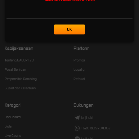
nya. Juga beragam pilihan slot bet 50 100 200 400 perak dengan bet kecil. Di gacor123
juga menyediakan event slot maxwin dan sbobet mix parlay di grup facebook setap
harinya berhadiah ratusan juta rupiah. Temukan link slot gacor123 yang asli di GOOGLE.
Akses permainan judi slot online terbaik hanya melalui APK SLOT GACOR123.
OK
Kebijaksanaan
Platform
Tentang GACOR123
Promosi
Pusat Bantuan
Loyalty
Responsible Gambling
Referral
Syarat dan Ketentuan
Kategori
Dukungan
Hot Games
janjihoki
Slots
+6281939704362
Live Casino
janjihoki