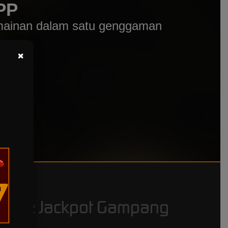
PP
rmainan dalam satu genggaman
3 App
×
stalasi
Online Jackpot Gampang