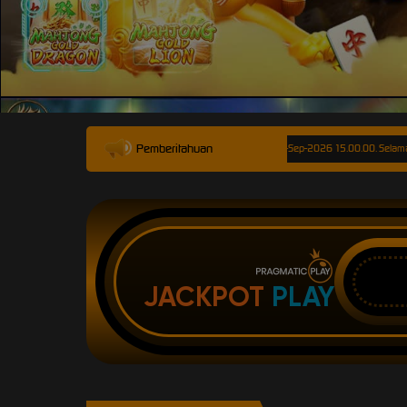
Pemberitahuan
Virtual Sports pada 30-Jun-2026 dari 15.00.00 sampai 30-Sep-2026 15.00.00. Selama waktu ini,
JACKPOT
PLAY