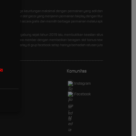
i kesenangan juga keuntungan maksimal dengan permainan yang adil dan
 sebagai agen slot gacor yang menjamin permainan fairplay dengan fitur
bisa download secara gratis dan memilih berbagai permainan melalui apk
yang sudah bergabung sejak tahun 2019 lalu, membuktikan keaslian situs
 dan kepuasan para member dengan memberikan beragam slot bonus new
sbobet mix parlay di grup facebook setap harinya berhadiah ratusan juta
RI
Komunitas
Instagram
39704362
Facebook