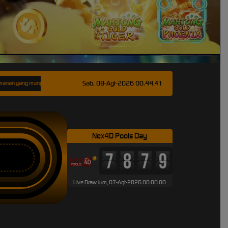
Sab, 08-Agt-2026 00.44.41
g mungkin ditimbulkan.
Pemeliharaan Terjadwal: MarbleX pada 31-Jul-2026 dari 00.00.00 sa
Nex4D Pools Day
Live Draw Jum, 07-Agt-2026 00.00.00