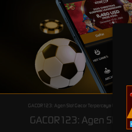
pah****3
IDR
617,550.00
Starlight Princess™ 1000
ban****s
IDR
587,340.00
Gates of Olympus 1000
hengkip****m
IDR
573,696.00
Mahjong Wins Triple Pot
su****4
IDR
536,688.00
Mahjong Wins Triple Pot
pah****3
IDR
504,000.00
Starlight Princess™ 1000
GACOR123: Agen Slot Gacor Terpercaya Link APK 
GACOR123: Agen Slot Ga