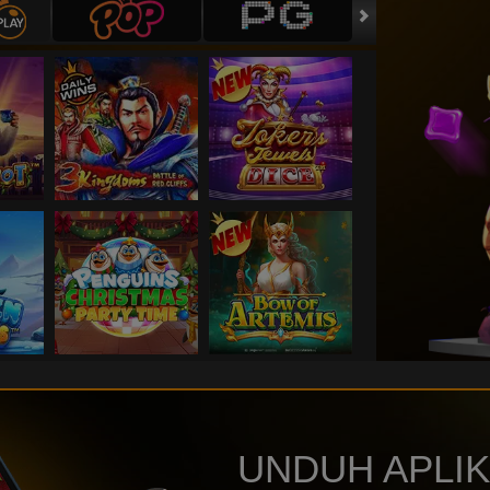
UNDUH APLIK