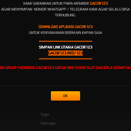
KAMI SARANKAN UNTUK PARA MEMBER
GACOR123
AGAR MENYIMPAN NOMOR WHATSAPP / TELEGRAM KAMI AGAR SELALU BISA
n hadir sebagai jawaban bagi para pecinta permainan slot gacor gampang menang yang mencar
TERHUBUNG.
Indonesia saat ini akan memberikan pengalaman bermain yang lebih seru dan menantang. Gacor123
 menjamin semua member akan mendapatkan peluang menang bermain slot jackpotyang sama. Anda 
DOWNLOAD APLIKASI
GACOR123
UNTUK KENYAMANAN BERMAIN KAPAN SAJA
or "Situs Slot Online Terpercaya No.1 di Indonesia". Beragam testimoni kepuasan para member 
 minimal deposit 1k,2k, depo 5k atau 5000 rupiah. Kami selalu mengedepankan kenyamanan
==========================
bet 50 100 200 400 perak dengan bet kecil. Di gacor123 juga menyediakan event slot maxwin dan 
SIMPAN LINK UTAMA GACOR123
di slot online terbaik hanya melalui APK SLOT GACOR123.
GACOR123.RED/123
==========================
OIN GROUP FACEBOOK GACOR123 UNTUK INFO EVENT SLOT DAN BOLA SETIAP HA
Kategori
Dukungan
Hot Games
janjihoki
Slots
+62819
OK
Live Casino
janjihoki
Race
Togel
Olahraga