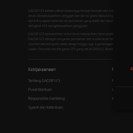
GACOR123 adalah pilihan terpercaya tempat bermain slot online resmi da
aman. Berbekal platfom cangggih dan server game Nexus Engine terbaik di 
slot anti rungkad serta server permainan yang stabil dan handal. Hal ini
slot gacor123 mengkhawatirkan gangguan.
GACOR123 berkomitmen untuk terus melanjutkan trend positif sebagai pelop
GACOR123 sebagai penyedia permainan slot modal receh terbaik dengan
member dan slot gratis saldo setiap minggu nya. Juga beragam pilihan slot 
rupiah. Temukan link slot gacor123 yang asli di GOOGLE. Akses permainan ju
J
Kebijaksanaan
Platform
Tentang GACOR123
Promosi
Pusat Bantuan
Loyalty
Responsible Gambling
Referral
Syarat dan Ketentuan