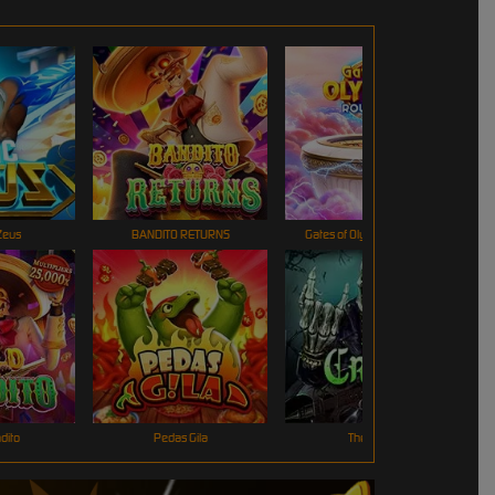
Zeus
BANDITO RETURNS
Gates of Olympus Roulette
dito
Pedas Gila
The Crypt