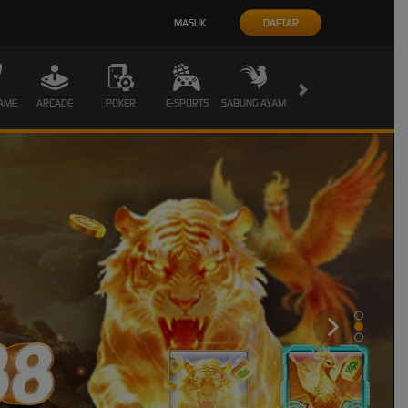
MASUK
DAFTAR
GAME
ARCADE
POKER
E-SPORTS
SABUNG AYAM
PROMOSI