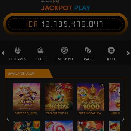
JACKPOT
PLAY
IDR
12,735,479,847
HOT GAMES
SLOTS
LIVE CASINO
RACE
TOGEL
OL
GAME POPULER
GATES OF OLYMPUS POP
TREASURES OF AZTEC
FORTUNE GARUDA 1000
MOCHI MANIA 1