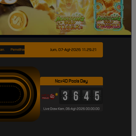
Jum, 07-Agt-2026 11.29.21
liharaan Terjadwal: PP Virtual Sports pada 30-Jun-2026 dari 15.00.00 sampai 30-Sep-2026 15.0
Nex4D Pools Day
Live Draw Kam, 06-Agt-2026 00.00.00