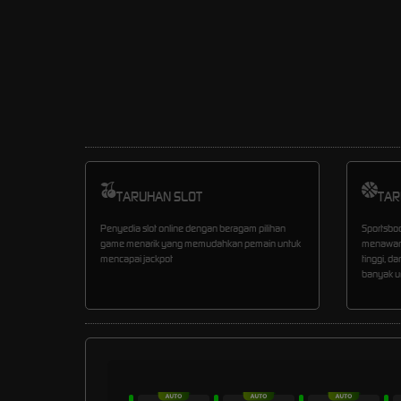
TARUHAN SLOT
TAR
Penyedia slot online dengan beragam pilihan
Sportsboo
game menarik yang memudahkan pemain untuk
menawark
mencapai jackpot
tinggi, d
banyak u