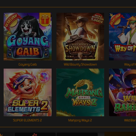
Goyang Gaib
Wild Bounty Showdown
Way of N
SUPER ELEMENTS 2
Mahjong Ways 2
Wild Ban