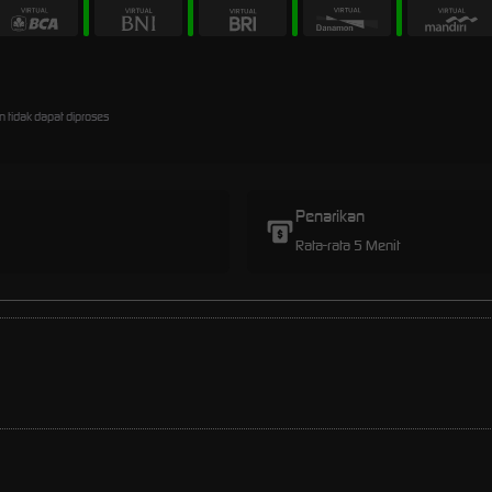
 tidak dapat diproses
Penarikan
Rata-rata 5 Menit