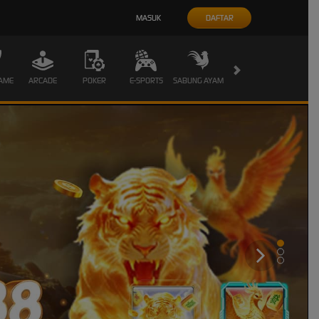
MASUK
DAFTAR
GAME
ARCADE
POKER
E-SPORTS
SABUNG AYAM
PROMOSI