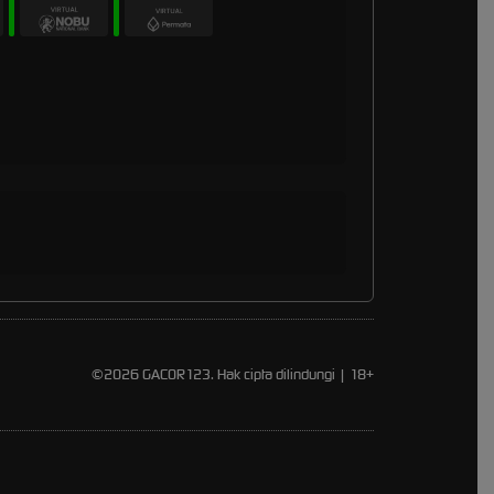
©2026 GACOR123. Hak cipta dilindungi | 18+