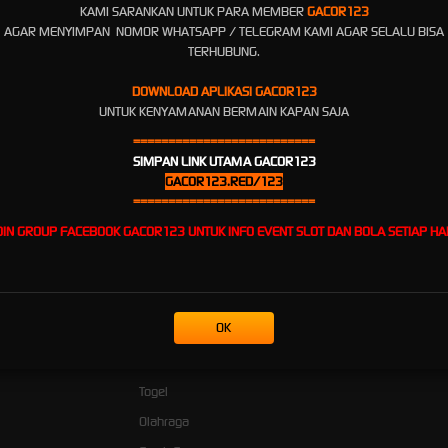
KAMI SARANKAN UNTUK PARA MEMBER
GACOR123
AGAR MENYIMPAN NOMOR WHATSAPP / TELEGRAM KAMI AGAR SELALU BISA
n hadir sebagai jawaban bagi para pecinta permainan slot gacor gampang menang yang mencar
TERHUBUNG.
Indonesia saat ini akan memberikan pengalaman bermain yang lebih seru dan menantang. Gacor123
 menjamin semua member akan mendapatkan peluang menang bermain slot jackpotyang sama. Anda 
DOWNLOAD APLIKASI
GACOR123
UNTUK KENYAMANAN BERMAIN KAPAN SAJA
or "Situs Slot Online Terpercaya No.1 di Indonesia". Beragam testimoni kepuasan para member 
 minimal deposit 1k,2k, depo 5k atau 5000 rupiah. Kami selalu mengedepankan kenyamanan
==========================
bet 50 100 200 400 perak dengan bet kecil. Di gacor123 juga menyediakan event slot maxwin dan 
SIMPAN LINK UTAMA GACOR123
di slot online terbaik hanya melalui APK SLOT GACOR123.
GACOR123.RED/123
==========================
OIN GROUP FACEBOOK GACOR123 UNTUK INFO EVENT SLOT DAN BOLA SETIAP HA
Kategori
Dukungan
Hot Games
janjihoki
Slots
+62819
OK
Live Casino
janjihoki
Race
Togel
Olahraga