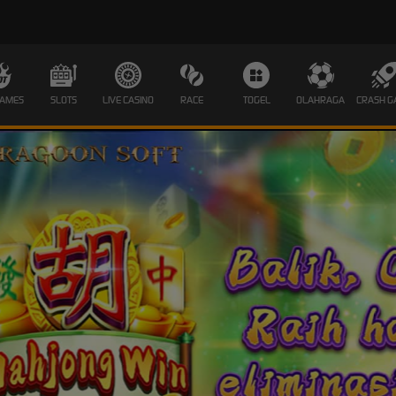
GAMES
SLOTS
LIVE CASINO
RACE
TOGEL
OLAHRAGA
CRASH 