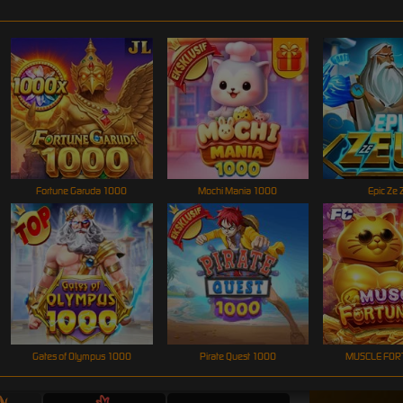
Fortune Garuda 1000
Mochi Mania 1000
Epic Ze 
Gates of Olympus 1000
Pirate Quest 1000
MUSCLE FOR