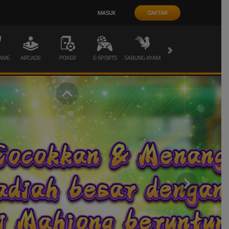
MASUK
DAFTAR
GAME
ARCADE
POKER
E-SPORTS
SABUNG AYAM
PROMOSI