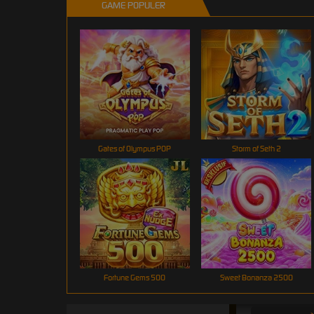
GAME POPULER
Gates of Olympus POP
Storm of Seth 2
Fortune Gems 500
Sweet Bonanza 2500