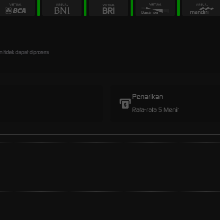
 tidak dapat diproses
Penarikan
Rata-rata 5 Menit