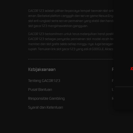
GACOR123 adalah pilihan terpercaya tempat bermain slot online resmi da
aman. Berbekal platfom cangggih dan server game Nexus Engine terbaik di 
slot anti rungkad serta server permainan yang stabil dan handal. Hal ini
slot gacor123 mengkhawatirkan gangguan.
GACOR123 berkomitmen untuk terus melanjutkan trend positif sebagai pelop
GACOR123 sebagai penyedia permainan slot modal receh terbaik dengan
member dan slot gratis saldo setiap minggu nya. Juga beragam pilihan slot 
rupiah. Temukan link slot gacor123 yang asli di GOOGLE. Akses permainan ju
J
Kebijaksanaan
Platform
Tentang GACOR123
Promosi
Pusat Bantuan
Loyalty
Responsible Gambling
Referral
Syarat dan Ketentuan