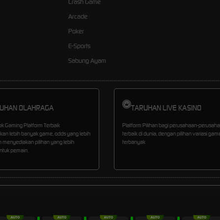
Crash Game
Arcade
Poker
E-Sports
Sabung Ayam
UHAN OLAHRAGA
TARUHAN LIVE KASINO
k Gaming Platform Terbaik
Platform Pilihan bagi perusahaan-perusah
an lebih banyak game, odds yang lebih
terbaik di dunia, dengan pilihan variasi gam
an menyediakan pilihan yang lebih
terbanyak
ntuk pemain.