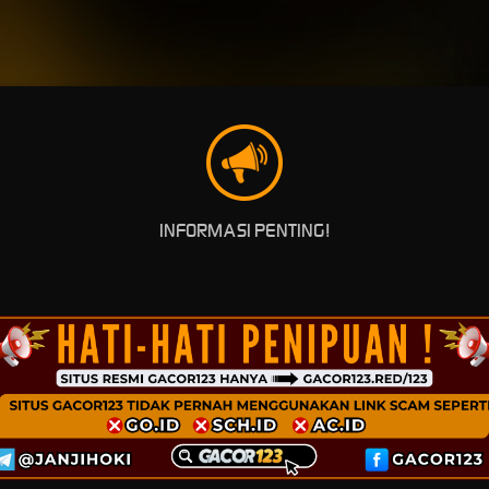
INFORMASI PENTING!
Slot Online Jackpot Gampang Menang
cor Terpercaya Link APK Slot 
Menang