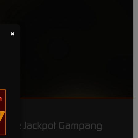
×
Pindai kode
untuk Und
Android A
Online Jackpot Gampang