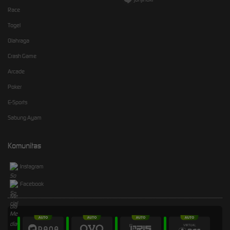
Race
Togel
Olahraga
Crash Game
Arcade
Poker
E-Sports
Sabung Ayam
Komunitas
Instagram
Facebook