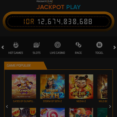
JACKPOT
PLAY
IDR
12,674,030,608
HOT GAMES
SLOTS
LIVE CASINO
RACE
TOGEL
OL
GAME POPULER
GATES OF OLYMPUS POP
STORM OF SETH 2
NEZHA 2