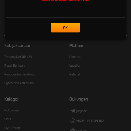
nya. Juga beragam pilihan slot bet 50 100 200 400 perak dengan bet kecil. Di gacor123
juga menyediakan event slot maxwin dan sbobet mix parlay di grup facebook setap
harinya berhadiah ratusan juta rupiah. Temukan link slot gacor123 yang asli di GOOGLE.
Akses permainan judi slot online terbaik hanya melalui APK SLOT GACOR123.
OK
Kebijaksanaan
Platform
Tentang GACOR123
Promosi
Pusat Bantuan
Loyalty
Responsible Gambling
Referral
Syarat dan Ketentuan
Kategori
Dukungan
Hot Games
janjihoki
Slots
+6281939704362
Live Casino
janjihoki