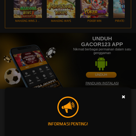
MAHJONG WINS 3 – BLACK SCATTER
MAHJONG WAYS
POKER WIN
PIRATE QUEST 1
UNDUH
GACOR123 APP
Nikmati berbagai permainan dalam satu
genggaman
UNDUH
PANDUAN INSTALASI
×
GACOR123: Agen Slot Gacor Terpercaya Link APK Slot
Online Jackpot Gampang Menang
GACOR123: Agen Slot Gacor
INFORMASI PENTING!