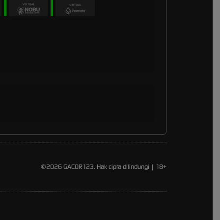
©2026 GACOR123. Hak cipta dilindungi | 18+