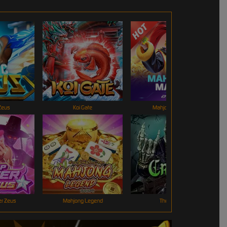
Zeus
Koi Gate
Mahjong Magic
r Zeus
Mahjong Legend
The Crypt