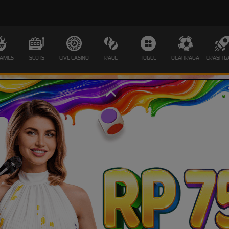
GAMES
SLOTS
LIVE CASINO
RACE
TOGEL
OLAHRAGA
CRASH 