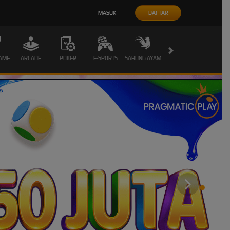
MASUK
DAFTAR
GAME
ARCADE
POKER
E-SPORTS
SABUNG AYAM
PROMOSI