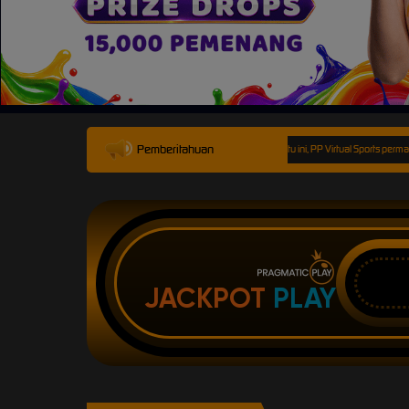
Pemberitahuan
 dari 15.00.00 sampai 30-Sep-2026 15.00.00. Selama waktu ini, PP Virtual Sports permainan ti
JACKPOT
PLAY