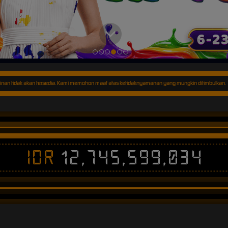
dak akan tersedia. Kami memohon maaf atas ketidaknyamanan yang mungkin ditimbulkan.
Pemel
IDR
12,745,599,034