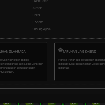
Crash Game
Arcade
Poker
E-Sports
Sabung Ayam
UHAN OLAHRAGA
TARUHAN LIVE KASINO
k Gaming Platform Terbaik
Platform Pilihan bagi perusahaan-perusah
an lebih banyak game, odds yang lebih
terbaik di dunia, dengan pilihan variasi gam
an menyediakan pilihan yang lebih
terbanyak
ntuk pemain.