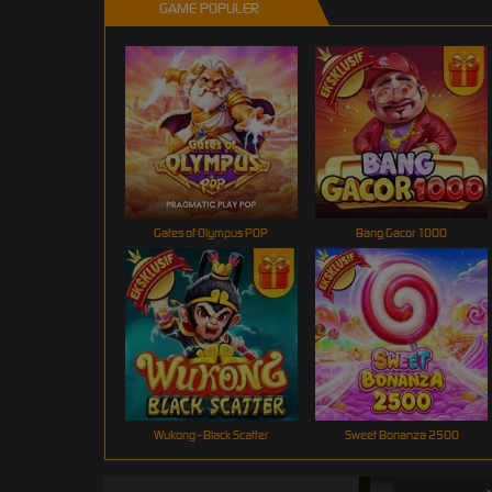
GAME POPULER
Gates of Olympus POP
Bang Gacor 1000
Wukong - Black Scatter
Sweet Bonanza 2500