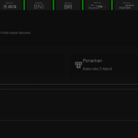
 tidak dapat diproses
Penarikan
Rata-rata 5 Menit