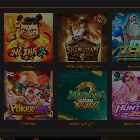
Nezha 2
Wild Bounty Showdown
Epic Ze 
Poker Win
Mahjong Ways 2
Kpop Hunte