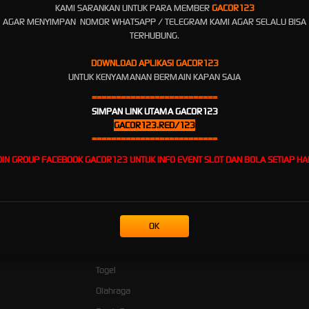
KAMI SARANKAN UNTUK PARA MEMBER
GACOR123
AGAR MENYIMPAN NOMOR WHATSAPP / TELEGRAM KAMI AGAR SELALU BISA
n hadir sebagai jawaban bagi para pecinta permainan slot gacor gampang menang yang mencar
TERHUBUNG.
Indonesia saat ini akan memberikan pengalaman bermain yang lebih seru dan menantang. Gacor123
 menjamin semua member akan mendapatkan peluang menang bermain slot jackpotyang sama. Anda 
DOWNLOAD APLIKASI
GACOR123
UNTUK KENYAMANAN BERMAIN KAPAN SAJA
or "Situs Slot Online Terpercaya No.1 di Indonesia". Beragam testimoni kepuasan para member 
 minimal deposit 1k,2k, depo 5k atau 5000 rupiah. Kami selalu mengedepankan kenyamanan
==========================
bet 50 100 200 400 perak dengan bet kecil. Di gacor123 juga menyediakan event slot maxwin dan 
SIMPAN LINK UTAMA GACOR123
di slot online terbaik hanya melalui APK SLOT GACOR123.
GACOR123.RED/123
==========================
OIN GROUP FACEBOOK GACOR123 UNTUK INFO EVENT SLOT DAN BOLA SETIAP HA
Kategori
Dukungan
Hot Games
janjihoki
Slots
+62819
OK
Live Casino
janjihoki
Race
Togel
Olahraga