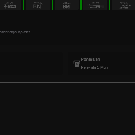
 tidak dapat diproses
Penarikan
Rata-rata 5 Menit