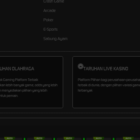
Crash Game
Arcade
Poker
E-Sports
Sabung Ayam
UHAN OLAHRAGA
TARUHAN LIVE KASINO
k Gaming Platform Terbaik
Platform Pilihan bagi perusahaan-perusah
an lebih banyak game, odds yang lebih
terbaik di dunia, dengan pilihan variasi gam
an menyediakan pilihan yang lebih
terbanyak
ntuk pemain.