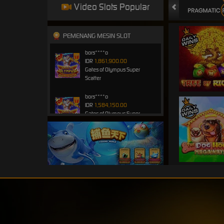
Video Slots Popular
PEMENANG MESIN SLOT
bors****o
IDR
1,861,900.00
Gates of Olympus Super
Scatter
bors****o
IDR
1,584,150.00
Gates of Olympus Super
Scatter
sah****4
IDR
970,800.00
Gates of Olympus 1000
bors****o
IDR
857,550.00
Gates of Olympus Super
Scatter
lan****7