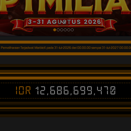
aan Terjadwal: MarbleX pada 31-Jul-2026 dari 00.00.00 sampai 31-Jul-2027 00.00.00. Selama w
IDR
12,686,699,470