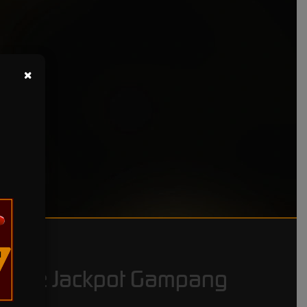
×
Pindai kode
untuk Und
Android A
Online Jackpot Gampang