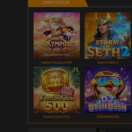
GAME POPULER
Gates of Olympus POP
Storm of Seth 2
Fortune Gems 500
DJ BOOM BOOM