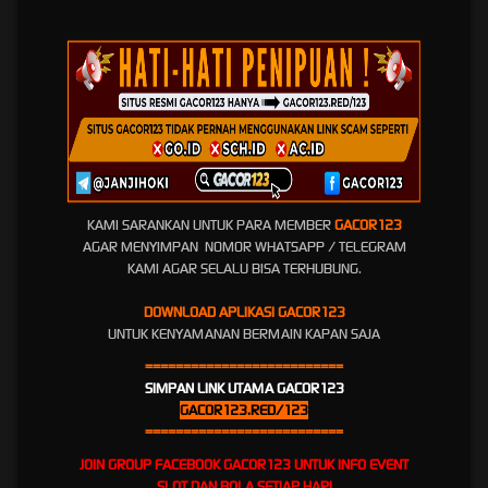
Terpercaya Link APK Slot
Online Jackpot Gampang
Menang
GACOR123 adalah pilihan terpercaya tempat bermain slot online resmi dan hadir sebagai
jawaban bagi para pecinta permainan slot gacor gampang menang yang mencari
kesenangan juga keuntungan maksimal dengan permainan yang adil dan aman. Berbekal
platfom cangggih dan server game Nexus Engine terbaik di Indonesia saat ini akan
memberikan pengalaman bermain yang lebih seru dan menantang. Gacor123 sebagai
KAMI SARANKAN UNTUK PARA MEMBER
GACOR123
agen slot gacor yang menjamin permainan fairplay dengan fitur slot anti rungkad serta
AGAR MENYIMPAN NOMOR WHATSAPP / TELEGRAM
server permainan yang stabil dan handal. Hal ini menjamin semua member akan
KAMI AGAR SELALU BISA TERHUBUNG.
mendapatkan peluang menang bermain slot jackpotyang sama. Anda bisa download
secara gratis dan memilih berbagai permainan melalui apk slot gacor123 mengkhawatirkan
DOWNLOAD APLIKASI
GACOR123
gangguan.
UNTUK KENYAMANAN BERMAIN KAPAN SAJA
GACOR123 berkomitmen untuk terus melanjutkan trend positif sebagai pelopor "Situs Slot
==========================
Online Terpercaya No.1 di Indonesia". Beragam testimoni kepuasan para member yang
SIMPAN LINK UTAMA GACOR123
sudah bergabung sejak tahun 2019 lalu, membuktikan keaslian situs GACOR123 sebagai
GACOR123.RED/123
penyedia permainan slot modal receh terbaik dengan minimal deposit 1k,2k, depo 5k atau
==========================
5000 rupiah. Kami selalu mengedepankan kenyamanan dan kepuasan para member
JOIN GROUP FACEBOOK GACOR123 UNTUK INFO EVENT
dengan memberikan beragam slot bonus new member dan slot gratis saldo setiap minggu
SLOT DAN BOLA SETIAP HARI