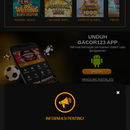
WUKONG - BLACK SCATTER
MAHJONG WAYS
GATES OF OLYMPUS 1000
PIRATE QUEST 1
UNDUH
GACOR123 APP
Nikmati berbagai permainan dalam satu
genggaman
UNDUH
PANDUAN INSTALASI
×
GACOR123: Agen Slot Gacor Terpercaya Link APK Slot
Online Jackpot Gampang Menang
GACOR123: Agen Slot Gacor
INFORMASI PENTING!